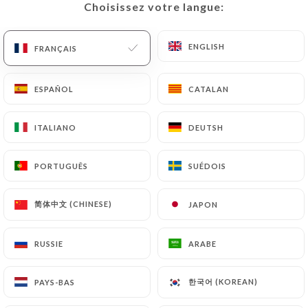
Choisissez votre langue:
Choisissez votre langue:
FR
MENU
ENGLISH
ENGLISH
FRANÇAIS
FRANÇAIS
ESPAÑOL
ESPAÑOL
CATALAN
CATALAN
/
ACCUEIL
CONTACT
ITALIANO
ITALIANO
DEUTSH
DEUTSH
Contact
PORTUGUÊS
PORTUGUÊS
SUÉDOIS
SUÉDOIS
简体中文 (CHINESE)
简体中文 (CHINESE)
JAPON
JAPON
RUSSIE
RUSSIE
ARABE
ARABE
L'Atelier 72
한국어 (KOREAN)
한국어 (KOREAN)
PAYS-BAS
PAYS-BAS