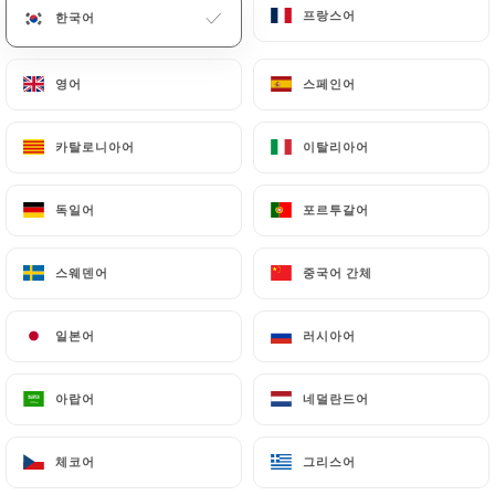
프랑스어
프랑스어
한국어
한국어
영어
영어
스페인어
스페인어
카탈로니아어
카탈로니아어
이탈리아어
이탈리아어
독일어
독일어
포르투갈어
포르투갈어
276 리뷰
스웨덴어
스웨덴어
중국어 간체
중국어 간체
RESTAURANT - PIZZERIA
72 Avenue Jean Mermoz
일본어
일본어
러시아어
러시아어
69008 Lyon France
아랍어
아랍어
네덜란드어
네덜란드어
체코어
체코어
그리스어
그리스어
소개